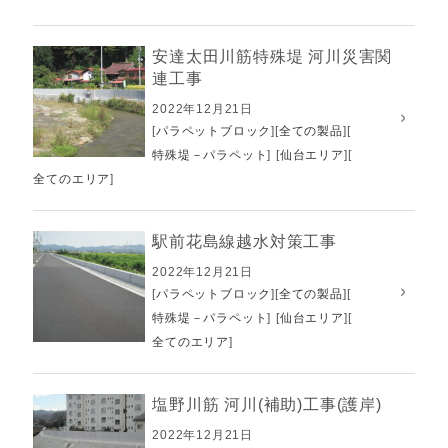
安達太田川筋特殊堤 河川災害関
連工事
2022年12月21日
[
パラペットブロック
][
全ての製品
][
特殊堤－パラペット
]
[
仙台エリア
][
全てのエリア
]
駅前花島線越水対策工事
2022年12月21日
[
パラペットブロック
][
全ての製品
][
特殊堤－パラペット
]
[
仙台エリア
][
全てのエリア
]
塩野川筋 河川(補助)工事(護岸)
2022年12月21日