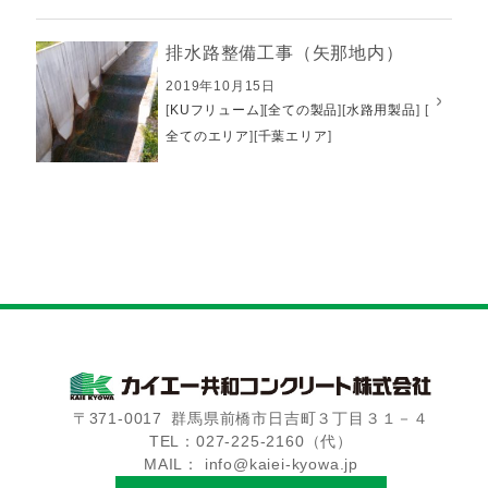
排水路整備工事（矢那地内）
2019年10月15日
[
KUフリューム
][
全ての製品
][
水路用製品
]
[
全てのエリア
][
千葉エリア
]
〒371-0017
群馬県前橋市日吉町３丁目３１－４
TEL：027-225-2160（代）
MAIL： info@kaiei-kyowa.jp