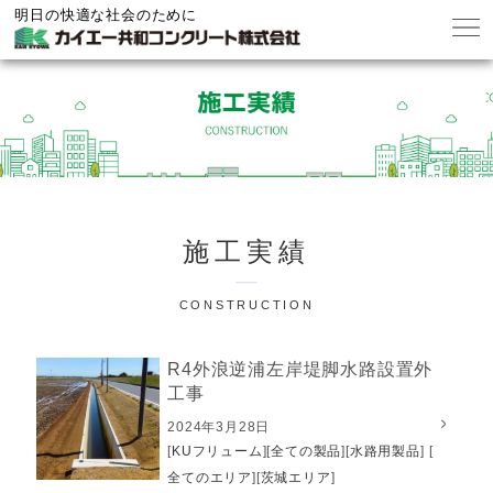
明日の快適な社会のために
施工実績
CONSTRUCTION
R4外浪逆浦左岸堤脚水路設置外
工事
2024年3月28日
[
KUフリューム
][
全ての製品
][
水路用製品
]
[
全てのエリア
][
茨城エリア
]