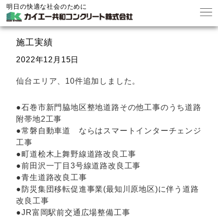
明日の快適な社会のために
施工実績
2022年12月15日
仙台エリア、10件追加しました。
●石巻市新門脇地区整地道路その他工事のうち道路
附帯地2工事
●常磐自動車道 ならはスマートインターチェンジ
工事
●町道桧木上舞野線道路改良工事
●前田沢一丁目3号線道路改良工事
●青生道路改良工事
●防災集団移転促進事業(最知川原地区)に伴う道路
改良工事
●JR富岡駅前交通広場整備工事