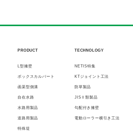
PRODUCT
TECHNOLOGY
L型擁壁
NETIS特集
ボックス
カルバート
KTジョイント工法
函渠型側溝
防草製品
自在水路
JISⅡ類製品
水路用製品
勾配付き擁壁
道路用製品
電動ローラー
横引き工法
特殊堤