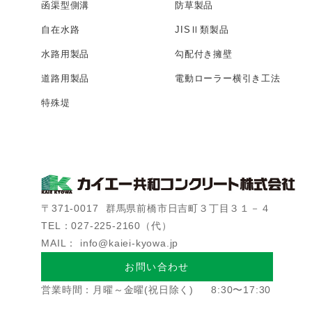
函渠型側溝
防草製品
自在水路
JISⅡ類製品
水路用製品
勾配付き擁壁
道路用製品
電動ローラー
横引き工法
特殊堤
〒371-0017
群馬県前橋市日吉町３丁目３１－４
TEL：027-225-2160（代）
MAIL： info@kaiei-kyowa.jp
お問い合わせ
営業時間：月曜～金曜(祝日除く)
8:30〜17:30