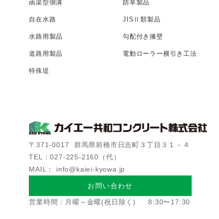
函渠型側溝
防草製品
自在水路
JISⅡ類製品
水路用製品
勾配付き擁壁
道路用製品
電動ローラー
横引き工法
特殊堤
〒371-0017
群馬県前橋市日吉町３丁目３１－４
TEL：027-225-2160（代）
MAIL： info@kaiei-kyowa.jp
お問い合わせ
営業時間：月曜～金曜(祝日除く)
8:30〜17:30