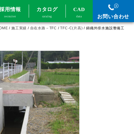
採用情報
カタログ
CAD
お問い合わせ
recruiter
catalog
data
OME
/
施工実績
/
自在水路－TFC
/
TFC-C(片高)
/
錦織外排水施設整備工