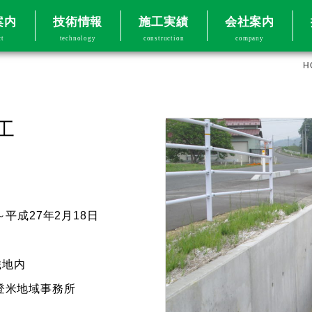
案内
技術情報
施工実績
会社案内
ct
technology
construction
company
H
工
平成27年2月18日
織地内
登米地域事務所