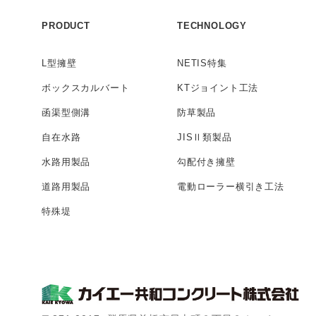
PRODUCT
TECHNOLOGY
L型擁壁
NETIS特集
ボックス
カルバート
KTジョイント工法
函渠型側溝
防草製品
自在水路
JISⅡ類製品
水路用製品
勾配付き擁壁
道路用製品
電動ローラー
横引き工法
特殊堤