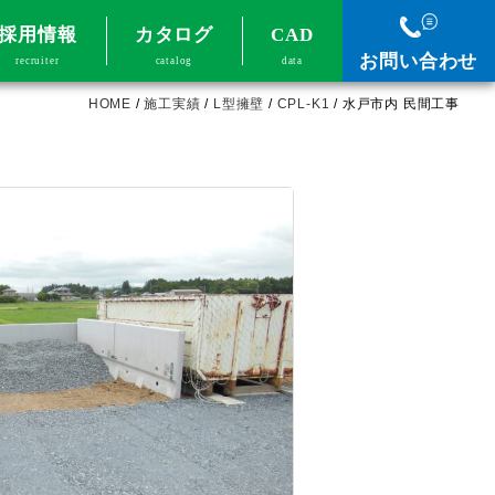
採用情報
カタログ
CAD
お問い合わせ
recruiter
catalog
data
HOME
/
施工実績
/
L型擁壁
/
CPL-K1
/
水戸市内 民間工事