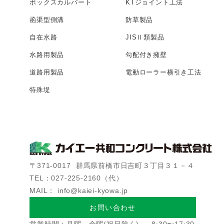
ボックス
カルバート
KTジョイント工法
函渠型側溝
防草製品
自在水路
JISⅡ類製品
水路用製品
勾配付き擁壁
道路用製品
電動ローラー
横引き工法
特殊堤
〒371-0017
群馬県前橋市日吉町３丁目３１－４
TEL：027-225-2160（代）
MAIL： info@kaiei-kyowa.jp
お問い合わせ