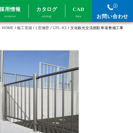
採用情報
カタログ
CAD
お問い合わせ
recruiter
catalog
data
HOME
/
施工実績
/
L型擁壁
/
CPL-K1
/
文化観光交流館駐車場整備工事