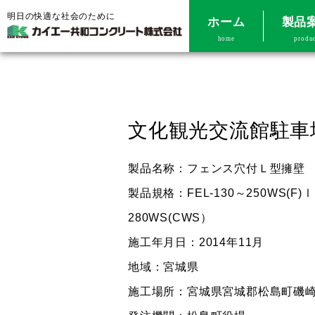
明日の快適な社会のために
ホーム
製品
home
produ
文化観光交流館駐車
製品名称：フェンス穴付Ｌ型擁壁
製品規格：FEL-130～250WS(F)Ⅰ
280WS(CWS）
施工年月日：2014年11月
地域：宮城県
施工場所：宮城県宮城郡松島町磯崎浜