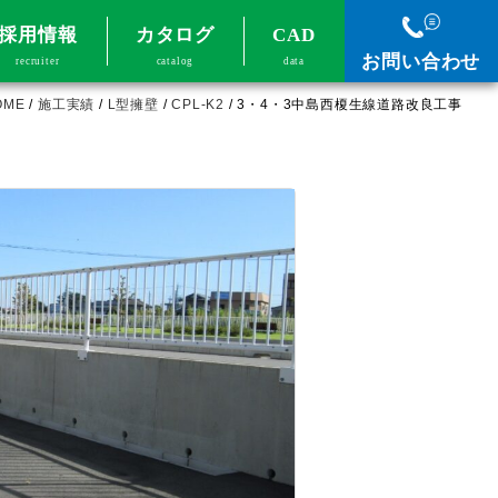
採用情報
カタログ
CAD
お問い合わせ
recruiter
catalog
data
OME
/
施工実績
/
L型擁壁
/
CPL-K2
/
3・4・3中島西榎生線道路改良工事