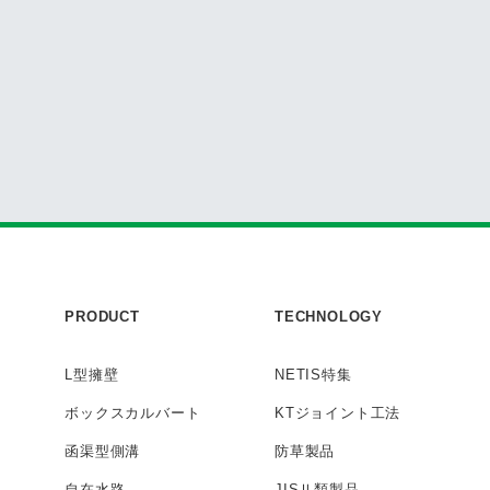
PRODUCT
TECHNOLOGY
L型擁壁
NETIS特集
ボックス
カルバート
KTジョイント工法
函渠型側溝
防草製品
自在水路
JISⅡ類製品