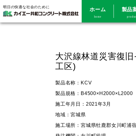
明日の快適な社会のために
ホーム
製品
home
produ
大沢線林道災害復旧
工区)
製品名称：KCV
製品規格：B4500×H2000×L2000
施工年月日：2021年3月
地域：宮城県
施工場所：宮城県牡鹿郡女川町浦
発注機関：女川町役場