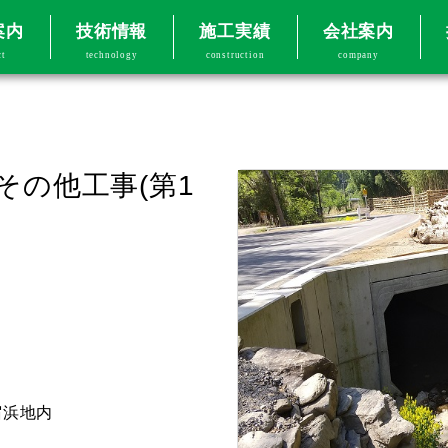
案内
技術情報
施工実績
会社案内
ct
technology
construction
company
その他工事(第1
宿浜地内