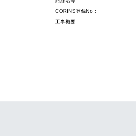
路線名等：
CORINS登録No：
工事概要：
ナチュロック