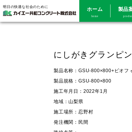
明日の快適な社会のために
ホーム
製品
home
produ
にしがきグランピ
製品名称：GSU-800×800+ビオ
製品規格：GSU-800×800
施工年月日：2022年1月
地域：山梨県
施工場所：忍野村
発注機関：民間