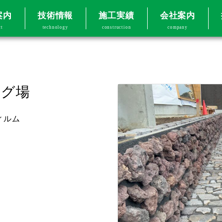
案内
技術情報
施工実績
会社案内
ct
technology
construction
company
ング場
フィルム