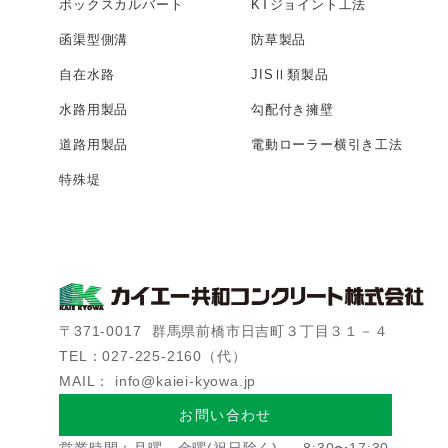
ボックス
カルバート
KTジョイント工法
函渠型側溝
防草製品
自在水路
JISⅡ類製品
水路用製品
勾配付き擁壁
道路用製品
電動ローラー
横引き工法
特殊堤
〒371-0017
群馬県前橋市日吉町３丁目３１－４
TEL：027-225-2160（代）
MAIL： info@kaiei-kyowa.jp
お問い合わせ