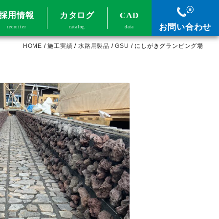
採用情報
カタログ
CAD
お問い合わせ
recruiter
catalog
data
HOME
/
施工実績
/
水路用製品
/
GSU
/
にしがきグランピング場