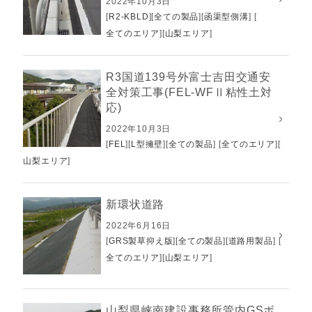
2022年10月3日
[
R2-KBLD
][
全ての製品
][
函渠型側溝
]
[
全てのエリア
][
山梨エリア
]
R3国道139号外富士吉田交通安
全対策工事(FEL-WFⅡ粘性土対
応)
2022年10月3日
[
FEL
][
L型擁壁
][
全ての製品
]
[
全てのエリア
][
山梨エリア
]
新環状道路
2022年6月16日
[
GRS製草抑え版
][
全ての製品
][
道路用製品
]
[
全てのエリア
][
山梨エリア
]
山梨県峡南建設事務所管内GSボ