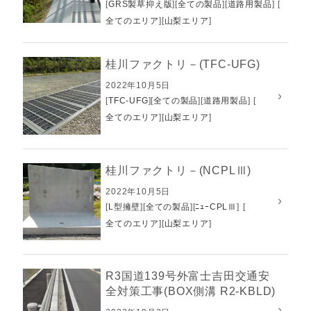
[
GRS製草抑え版
][
全ての製品
][
道路用製品
]
[
全てのエリア
][
山梨エリア
]
桂川ファクトリ－(TFC-UFG)
2022年10月5日
[
TFC-UFG
][
全ての製品
][
道路用製品
]
[
全てのエリア
][
山梨エリア
]
桂川ファクトリ－(NCPLⅢ)
2022年10月5日
[
L型擁壁
][
全ての製品
][
ﾆｭｰCPLⅢ
]
[
全てのエリア
][
山梨エリア
]
R3国道139号外富士吉田交通安
全対策工事(BOX側溝 R2-KBLD)